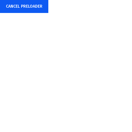
CANCEL PRELOADER
Çalışma Saatleri: 7/24
24/7 Her Zaman Arayın
+90(538) 259 90 93
Hizmetler
Home
Hizmetler